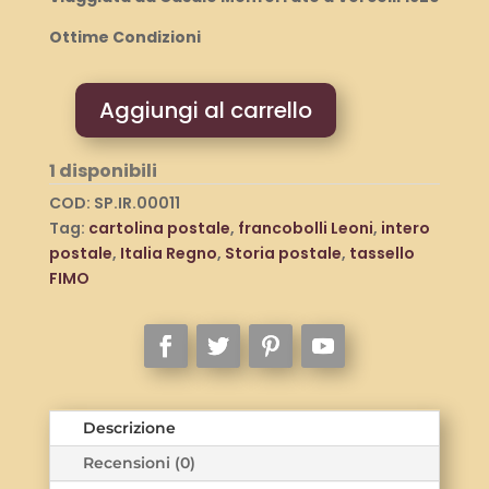
Ottime Condizioni
Aggiungi al carrello
Storia
Postale
1 disponibili
Cartolina
Postale
COD:
SP.IR.00011
Italia
Tag:
cartolina postale
,
francobolli Leoni
,
intero
Regno
postale
,
Italia Regno
,
Storia postale
,
tassello
15c
FIMO
Leoni
1919
Tassello
FIMO
quantità
Descrizione
Recensioni (0)