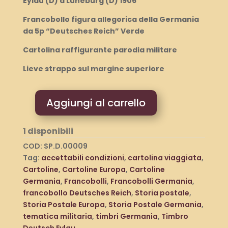
Eylau (D) a Luneburg (D) 1906
Francobollo figura allegorica della Germania
da 5p “Deutsches Reich” Verde
Cartolina raffigurante parodia militare
Lieve strappo sul margine superiore
Aggiungi al carrello
Germania
Storia
1 disponibili
Postale
Cartolina
COD:
SP.D.00009
da
Tag:
accettabili condizioni
,
cartolina viaggiata
,
Deutsch
Cartoline
,
Cartoline Europa
,
Cartoline
Eylau
Germania
,
Francobolli
,
Francobolli Germania
,
(D)
francobollo Deutsches Reich
,
Storia postale
,
a
Storia Postale Europa
,
Storia Postale Germania
,
Luneburg
tematica militaria
,
timbri Germania
,
Timbro
(D)
Deutsch Eylau