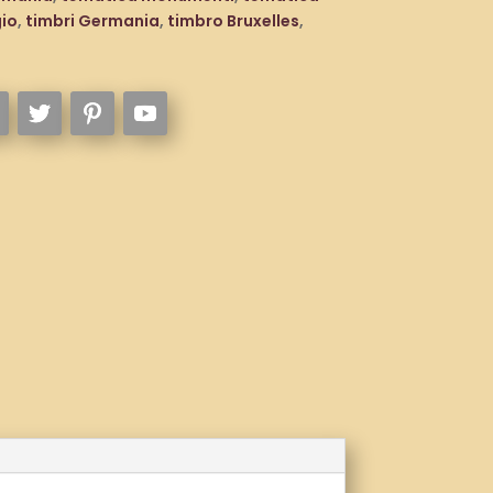
gio
,
timbri Germania
,
timbro Bruxelles
,