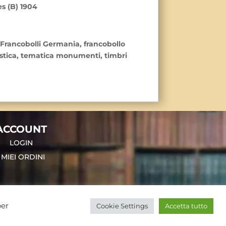
s (B) 1904
, Francobolli Germania, francobollo
istica, tematica monumenti, timbri
ACCOUNT
LOGIN
I MIEI ORDINI
REA : TE-101694. All rights reserved.
per
Cookie Settings
Accetta tutto