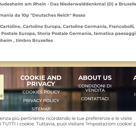
 Rudesheim am Rhein - Das Niederwalddenkmal (D) a Bruxelle
ermania da 10p "Deutsches Reich" Rosso
, Cartoline, Cartoline Europa, Cartoline Germania, Francobolli
ia Postale Europa, Storia Postale Germania, tematica paesagg
heim , timbro Bruxelles
COOKIE AND
ABOUT US
PRIVACY
CONDIZIONI DI
VENDITA
COOKIES POLICY
CONTATTACI
PRIVACY POLICY
SITEMAP
rienza più pertinente ricordando le tue preferenze e le visite
Viale dei Narcisi 12, 64025 Pineto (Te) P.IVA : 00853620672 . 
 TUTTI i cookie. Tuttavia, puoi visitare 'Impostazioni cookie' 