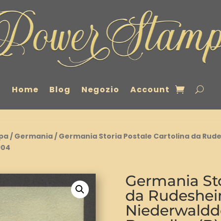
Home
Blog
Negozio
Account
pa
/
Germania
/ Germania Storia Postale Cartolina da Rud
904
Germania Sto
da Rudeshei
Niederwaldd