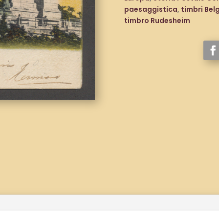
-
paesaggistica
,
timbri Bel
Das
timbro Rudesheim
Niederwalddenkmal
(D)
a
Bruxelles
(B)
1904
quantità