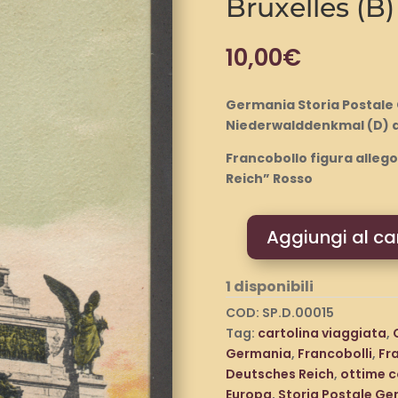
Bruxelles (B)
10,00
€
Germania Storia Postale
Niederwalddenkmal (D) a 
Francobollo figura alleg
Reich” Rosso
Aggiungi al car
Germania
Storia
1 disponibili
Postale
Cartolina
COD:
SP.D.00015
da
Tag:
cartolina viaggiata
,
Rudesheim
Germania
,
Francobolli
,
Fr
am
Deutsches Reich
,
ottime c
Rhein
Europa
,
Storia Postale Ge