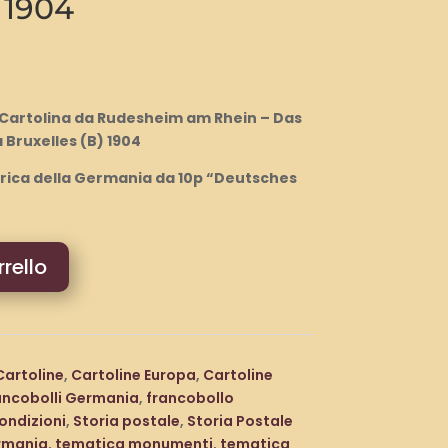
 1904
 Cartolina da Rudesheim am Rhein – Das
Bruxelles (B) 1904
orica della Germania da 10p “Deutsches
rello
Cartoline
,
Cartoline Europa
,
Cartoline
ancobolli Germania
,
francobollo
ondizioni
,
Storia postale
,
Storia Postale
rmania
,
tematica monumenti
,
tematica