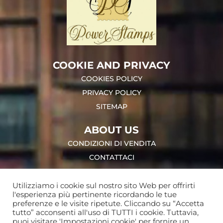
COOKIE AND PRIVACY
COOKIES POLICY
PRIVACY POLICY
SITEMAP
ABOUT US
CONDIZIONI DI VENDITA
CONTATTACI
ACCOUNT
Utilizziamo i cookie sul nostro sito Web per offrirti
LOGIN
l'esperienza più pertinente ricordando le tue
preferenze e le visite ripetute. Cliccando su “Accetta
I MIEI ORDINI
tutto” acconsenti all'uso di TUTTI i cookie. Tuttavia,
puoi visitare 'Impostazioni cookie' per fornire un