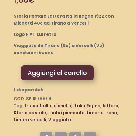
Storia Postale Lettera Italia Regno 1922 con
Michetti 40c da Tirano a Vercelli
Logo FIAT sul retro
Viaggiata da Tirano (So) a Vercelli (Vc)
condizioni buone
Aggiungi al carrello
Storia
Postale
1 disponibili
Lettera
Italia
COD:
SP.IR.00019
Regno
Tag:
francobollo michetti
,
Italia Regno
,
lettera
,
1922
Storia postale
,
timbri piemonte
,
timbro tirano
,
con
timbro vercelli
,
Viaggiata
Michetti
40c