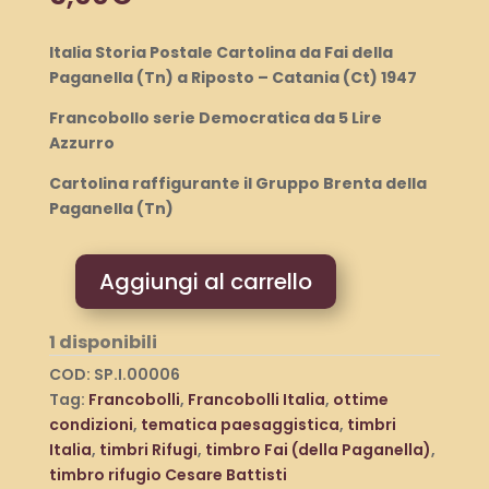
Italia Storia Postale Cartolina da Fai della
Paganella (Tn) a Riposto – Catania (Ct) 1947
Francobollo serie Democratica da 5 Lire
Azzurro
Cartolina raffigurante il Gruppo Brenta della
Paganella (Tn)
Aggiungi al carrello
Italia
Storia
1 disponibili
Postale
Cartolina
COD:
SP.I.00006
da
Tag:
Francobolli
,
Francobolli Italia
,
ottime
Fai
condizioni
,
tematica paesaggistica
,
timbri
della
Italia
,
timbri Rifugi
,
timbro Fai (della Paganella)
,
Paganella
timbro rifugio Cesare Battisti