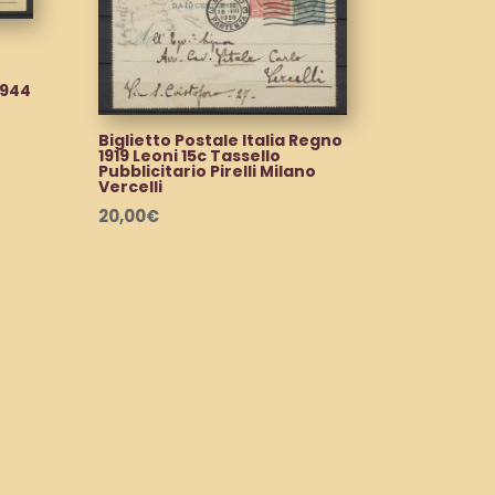
1944
Biglietto Postale Italia Regno
1919 Leoni 15c Tassello
Pubblicitario Pirelli Milano
Vercelli
20,00
€