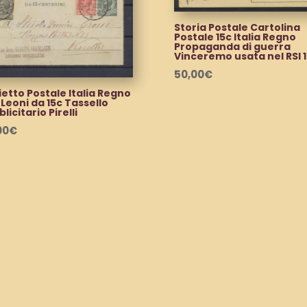
Storia Postale Cartolina
Postale 15c Italia Regno
Propaganda di guerra
Vinceremo usata nel RSI 
50,00
€
ietto Postale Italia Regno
 Leoni da 15c Tassello
licitario Pirelli
00
€