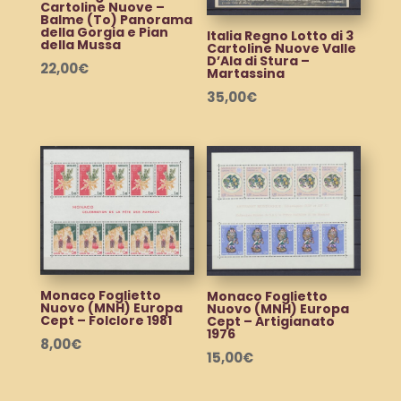
Cartoline Nuove –
Balme (To) Panorama
della Gorgia e Pian
Italia Regno Lotto di 3
della Mussa
Cartoline Nuove Valle
D’Ala di Stura –
22,00
€
Martassina
35,00
€
Monaco Foglietto
Monaco Foglietto
Nuovo (MNH) Europa
Nuovo (MNH) Europa
Cept – Folclore 1981
Cept – Artigianato
1976
8,00
€
15,00
€