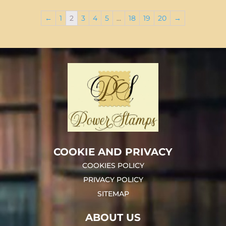
←
1
2
3
4
5
…
18
19
20
→
COOKIE AND PRIVACY
COOKIES POLICY
PRIVACY POLICY
SITEMAP
ABOUT US